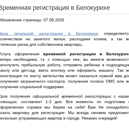
Временная регистрация в Белокурихе
Обновление страницы: 07.08.2026
Цена легальной регистрации в Белокурихе
определяетс
количеством не занятого жилья, расходами хозяев, а так ж
степенью риска для собственника квартиры.
Услуга оформления
временной регистрации в Белокурих
теперь необходима, т.к. с помощью нее, вы имеете возможност
заполучить прибыльную работу, отправить ребенка в подходящу
школу или дет.сад, взять ипотеку или оформить машину .Так ж
регистрация по месту жительства может оказаться нужной вам дл
получения заграничного паспорта, получения полиса ОМС или ж
получения социальной поддержки.
Срок получения
официальной временной регистрации
с наше
помощью, составляет 1-2 дня. Все моменты по подготовке 
оформлению справок мы берем на себя! Вам Не понадобитс
искать квартиру для регистрации. Мы всегда сможем предложит
несколько устраивающих квартир в городе. Никаких очередей!