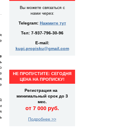
Вы можете связаться с
нами через:
Telegram:
Нажмите тут
Тел:
7-937-796-30-96
я
е
E-mail:
kupi.propisku@gmail.com
е
ь
ю
е
НЕ ПРОПУСТИТЕ: СЕГОДНЯ
я
ЦЕНА НА ПРОПИСКУ!
е
Регистрация на
минимальный срок до 3
й
мес.
и
от 7 000 руб.
я
ь
Подробнее >>