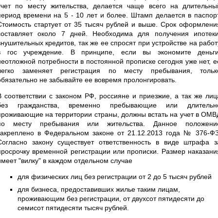
учет по месту жительства, делается чаще всего на длительны
период времени на 5 - 10 лет и более. Штамп делается в паспорт
Стоимость стартует от 35 тысяч рублей и выше. Срок оформлени
составляет около 7 дней. Необходима для получения ипотеки
внушительных кредитов, так же ее спросят при устройстве на работ
в гос учреждение. В принципе, если вы экономите деньги
неотложной потребности в постоянной прописке сегодня уже нет, е
легко заменяет регистрация по месту пребывания, тольк
обязательно не забывайте ее вовремя пролонгировать.
В соответствии с законом РФ, россияне и приезжие, а так же лиц
без гражданства, временно пребывающие или длительн
проживающие на территории страны, должны встать на учет в ОМВ
по месту пребывания или жительства. Данное положени
закреплено в Федеральном законе от 21.12.2013 года № 376-ФЗ
Согласно закону существует ответственность в виде штрафа з
просрочку временной регистрации или прописки. Размер наказани
имеет "вилку" в каждом отдельном случае
для физических лиц без регистрации от 2 до 5 тысяч рублей
для бизнеса, предоставивших жилье таким лицам,
проживающим без регистрации, от двухсот пятидесяти до
семисот пятидесяти тысяч рублей.