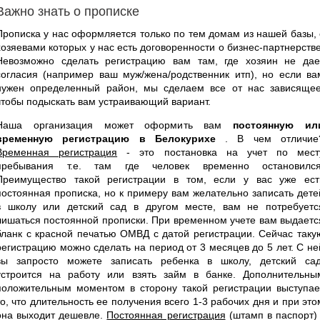
Важно знать о прописке
Прописка у нас оформляется только по тем домам из нашей базы, 
хозяевами которых у нас есть договоренности о бизнес-партнерстве
Невозможно сделать регистрацию вам там, где хозяин не дае
согласия (например ваш муж/жена/родственник итп), но если ва
нужен определенный район, мы сделаем все от нас зависящее
чтобы подыскать вам устраивающий вариант.
Наша организация может оформить вам
постоянную ил
временную регистрацию в Белокурихе
. В чем отличие
Временная регистрация
- это постановка на учет по мест
пребывания т.е. там где человек временно остановился
Преимущество такой регистрации в том, если у вас уже ест
постоянная прописка, но к примеру вам желательно записать дете
в школу или детский сад в другом месте, вам не потребуетс
лишаться постоянной прописки. При временном учете вам выдаетс
бланк с красной печатью ОМВД с датой регистрации. Сейчас таку
регистрацию можно сделать на период от 3 месяцев до 5 лет. С не
вы запросто можете записать ребенка в школу, детский сад
устроится на работу или взять займ в банке. Дополнительны
положительным моментом в сторону такой регистрации выступае
то, что длительность ее получения всего 1-3 рабочих дня и при это
она выходит дешевле.
Постоянная регистрация
(штамп в паспорт) 