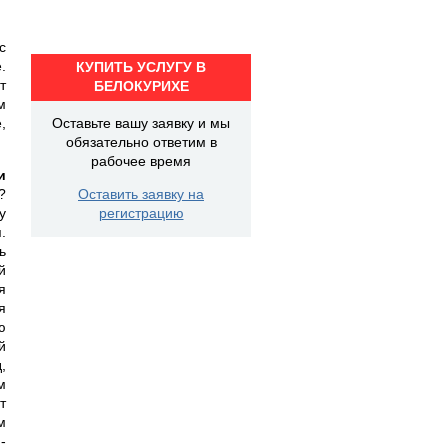
с
.
КУПИТЬ УСЛУГУ В
т
БЕЛОКУРИХЕ
м
,
Оставьте вашу заявку и мы
обязательно ответим в
рабочее время
и
?
Оставить заявку на
у
регистрацию
.
ь
й
я
я
ю
й
,
м
т
м
-