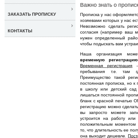
Важно знать о пропис
ЗАКАЗАТЬ ПРОПИСКУ
Прописка у нас оформляетс
хозяевами которых у нас ес
Невозможно сделать реги
КОНТАКТЫ
согласия (например ваш м
нужен определенный райо
чтобы подыскать вам устра
Наша организация мо
временную регистрац
Временная регистрация
- 
пребывания т.е. там г
Преимущество такой реги
постоянная прописка, но к
в школу или детский сад
лишаться постоянной пропи
бланк с красной печатью О
регистрацию можно сделать 
вы запросто можете запи
устроится на работу или
положительным моментом в
то, что длительность ее по
она выходит дешевле.
Пост